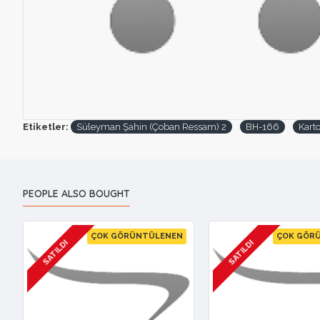
Etiketler:
Süleyman Şahin (Çoban Ressam) 2
BH-166
Kart
PEOPLE ALSO BOUGHT
ÇOK GÖRÜNTÜLENEN
ÇOK GÖR
SATILDI
SATILDI