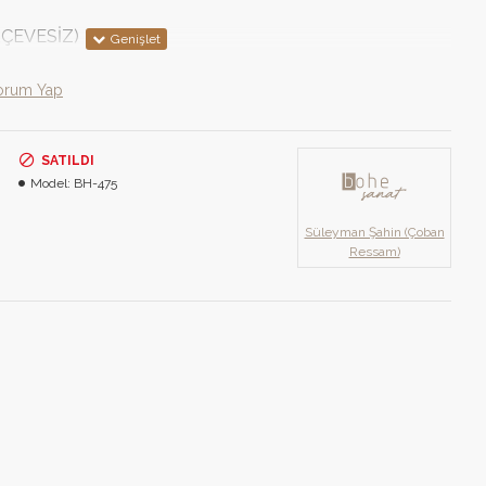
RÇEVESİZ)
orum Yap
SATILDI
Model:
BH-475
Süleyman Şahin (Çoban
Ressam)