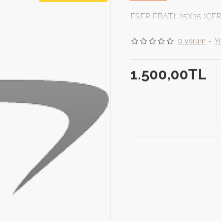
ESER EBATI: 25X35 (ÇE
0 yorum
-
Y
1.500,00TL