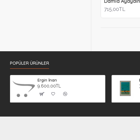
Damla Ayaydın
715,00TL
POPÜLER ÜRÜNLER
Ergin İnan
9.600,00TL