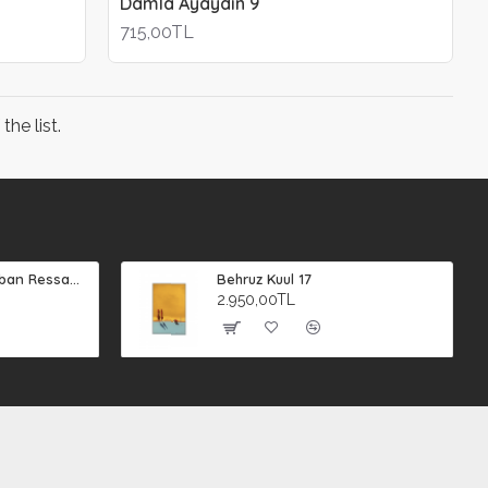
Damla Ayaydın 9
715,00TL
he list.
Süleyman Şahin (Çoban Ressam) 2
Behruz Kuul 17
2.950,00TL