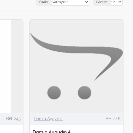
Sırala:
Göster:
BH-245
Damla Ayaydın
BH-246
Damla Ayaydın 4