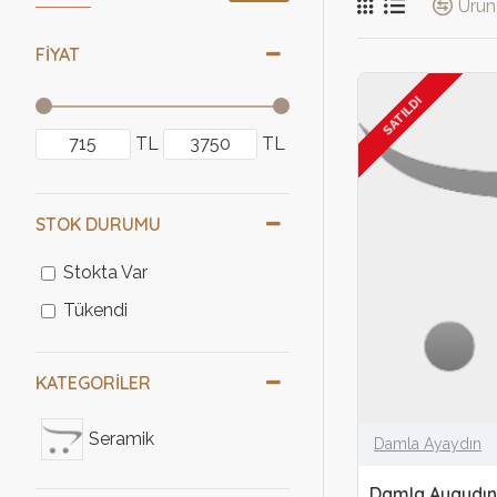
Ürün 
FIYAT
SATILDI
TL
TL
STOK DURUMU
Stokta Var
Tükendi
KATEGORILER
Seramik
Damla Ayaydın
Damla Ayaydın