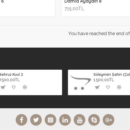
 6
Damla Ayaydın 8
715,00TL
You have reached the end of t
Behruz Kuul 2
7.500,00TL
1.500,00TL