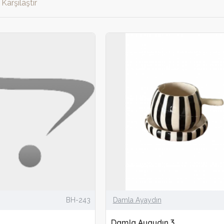
Karşılaştır
BH-243
Damla Ayaydın
Damla Ayaydın 3