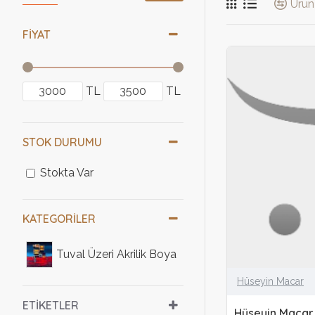
Ürün 
FIYAT
TL
TL
STOK DURUMU
Stokta Var
KATEGORILER
Tuval Üzeri Akrilik Boya
Hüseyin Macar
ETIKETLER
Hüseyin Macar