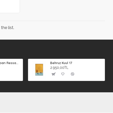
he list.
Süleyman Şahin (Çoban Ressam) 2
Behruz Kuul 17
2.950,00TL