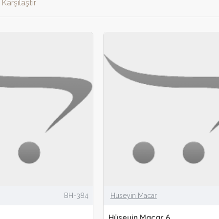
Karşılaştır
BH-384
Hüseyin Macar
Hüseyin Macar 6