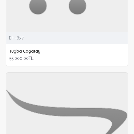
BH-837
Tuğba Çağatay
55.000,00TL