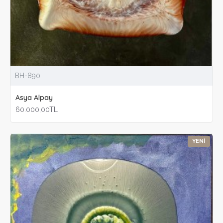
BH-890
Asya Alpay
60.000,00TL
YENI