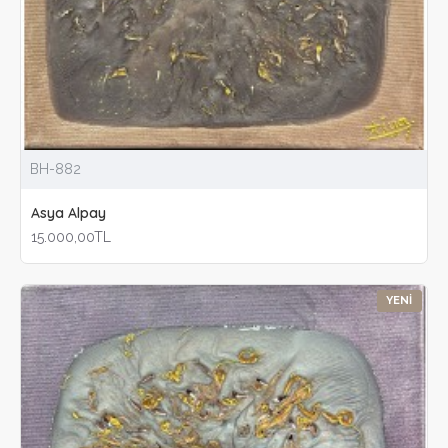
BH-882
Asya Alpay
15.000,00TL
YENI