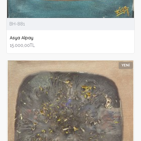
BH-881
Asya Alpay
15.000,00TL
YENI