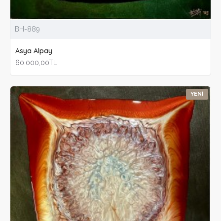
BH-889
Asya Alpay
60.000,00TL
YENI