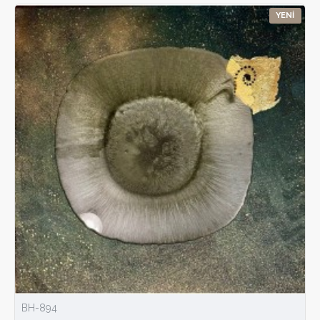
YENI
BH-894