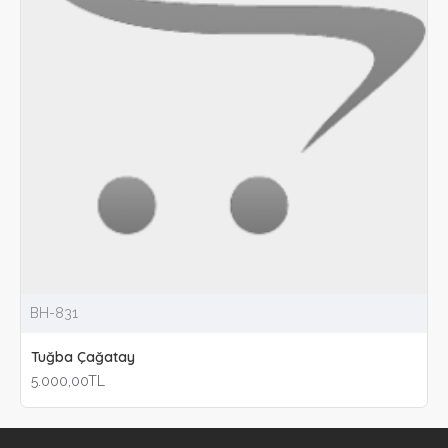
BH-831
Tuğba Çağatay
5.000,00TL