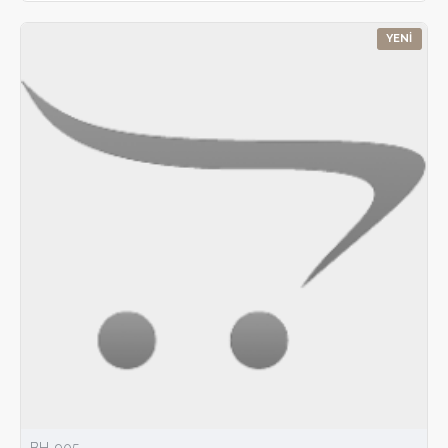
YENI
BH-905