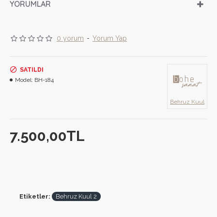
YORUMLAR
0 yorum
-
Yorum Yap
SATILDI
Model:
BH-184
Behruz Kuul
7.500,00TL
Etiketler:
Behruz Kuul 2