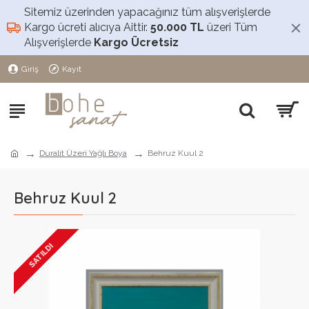
Sitemiz üzerinden yapacağınız tüm alışverişlerde
Kargo ücreti alıcıya Aittir.
50.000 TL
üzeri Tüm
Alışverişlerde
Kargo Ücretsiz
Giriş
Kayıt
Duralit Üzeri Yağlı Boya
Behruz Kuul 2
Behruz Kuul 2
SATILDI