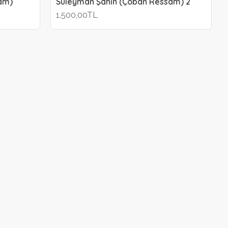
am)
Süleyman Şahin (Çoban Ressam) 2
1.500,00TL