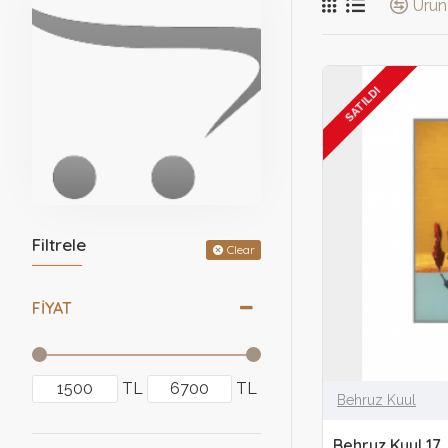
Ürün 
SATILDI
Filtrele
Clear
FIYAT
TL
TL
Behruz Kuul
Behruz Kuul 17