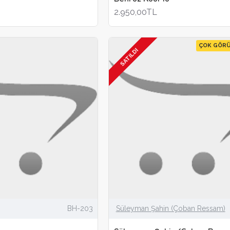
2.950,00TL
ÇOK GÖR
SATILDI
BH-203
Süleyman Şahin (Çoban Ressam)