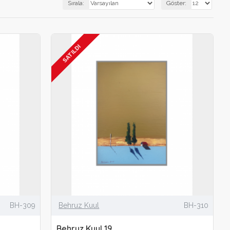
Sırala:
Göster:
SATILDI
BH-309
Behruz Kuul
BH-310
Behruz Kuul 19