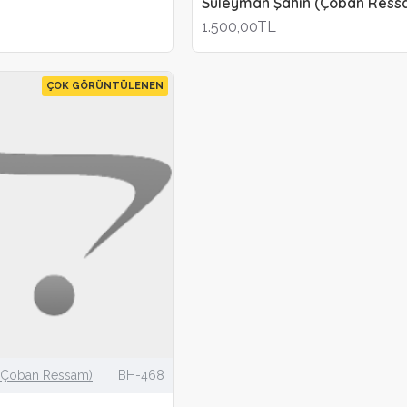
Süleyman Şahin (Çoban Ress
1.500,00TL
ÇOK GÖRÜNTÜLENEN
(Çoban Ressam)
BH-468