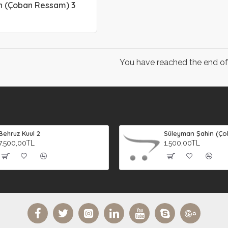
n (Çoban Ressam) 3
You have reached the end of t
Behruz Kuul 2
7.500,00TL
1.500,00TL