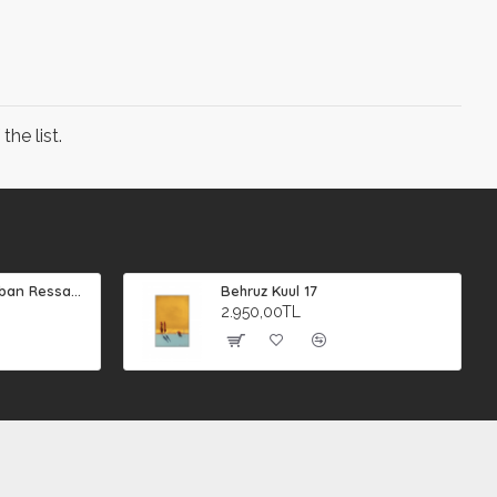
he list.
Süleyman Şahin (Çoban Ressam) 2
Behruz Kuul 17
2.950,00TL