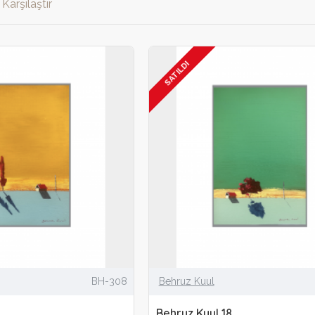
Karşılaştır
SATILDI
BH-308
Behruz Kuul
Behruz Kuul 18