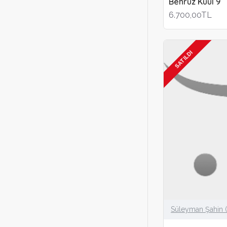
Behruz Kuul 9
6.700,00TL
SATILDI
Süleyman Şahin 